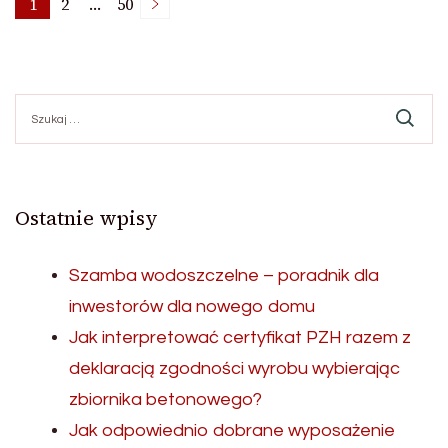
Nawigacja
1
2
…
50
Strona
Strona
Strona
po
Szukaj:
wpisach
Ostatnie wpisy
Szamba wodoszczelne – poradnik dla
inwestorów dla nowego domu
Jak interpretować certyfikat PZH razem z
deklaracją zgodności wyrobu wybierając
zbiornika betonowego?
Jak odpowiednio dobrane wyposażenie